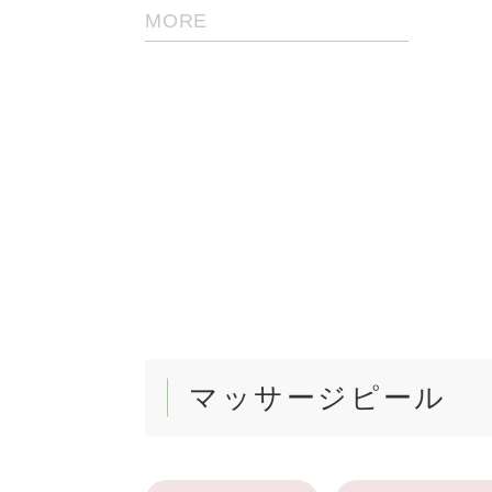
MORE
ました」という画面が出ますので
面を閉じ、トーク画面を再度開き
マッサージピール