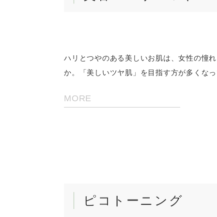
ハリとつやのある美しいお肌は、女性の憧れ
か。「美しいツヤ肌」を目指す方が多くなっ
MORE
当院のLINE公式アカウント画面
「追加」ボタンで友だち追加をし
さい。
ピコトーニング