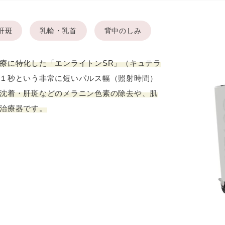
肝斑
乳輪・乳首
背中のしみ
療に特化した「エンライトンSR」（キュテラ
１秒という非常に短いパルス幅（照射時間）
沈着・肝斑などのメラニン色素の除去や、肌
治療器です。
さい。
「認証成功」画面が出ますので、「次へ
上記画
進む」をタップしてください。
択して