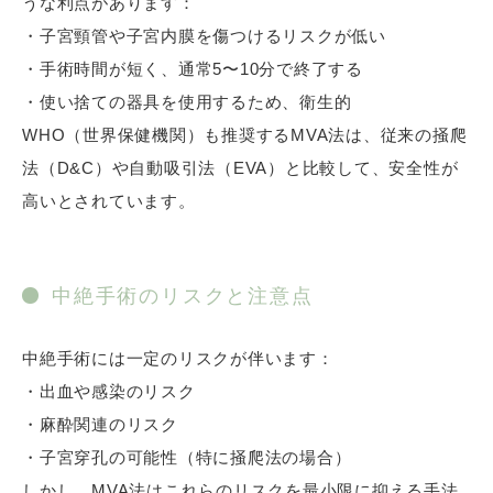
うな利点があります：
・子宮頸管や子宮内膜を傷つけるリスクが低い
・手術時間が短く、通常5〜10分で終了する
・使い捨ての器具を使用するため、衛生的
WHO（世界保健機関）も推奨するMVA法は、従来の掻爬
法（D&C）や自動吸引法（EVA）と比較して、安全性が
高いとされています。
中絶手術のリスクと注意点
中絶手術には一定のリスクが伴います：
・出血や感染のリスク
・麻酔関連のリスク
・子宮穿孔の可能性（特に掻爬法の場合）
しかし、MVA法はこれらのリスクを最小限に抑える手法