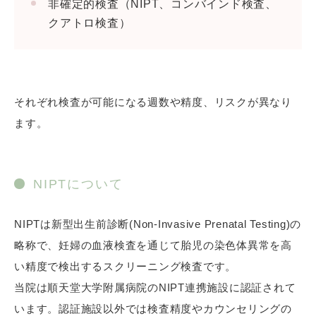
非確定的検査（NIPT、コンバインド検査、
クアトロ検査）
それぞれ検査が可能になる週数や精度、リスクが異なり
ます。
NIPTについて
次のトークにて「予約画面を開く」を選択し、診療
科目や日時など手順に従って予約を進めてくださ
い。
NIPTは新型出生前診断(Non-Invasive Prenatal Testing)の
略称で、妊婦の血液検査を通じて胎児の染色体異常を高
い精度で検出するスクリーニング検査です。
当院は順天堂大学附属病院のNIPT連携施設に認証されて
います。認証施設以外では検査精度やカウンセリングの