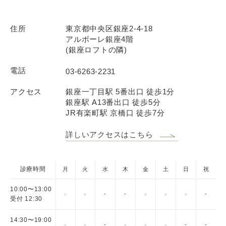
住所
東京都中央区銀座2-4-18
アルボーレ銀座4階
(銀座ロフトの隣)
電話
03-6263-2231
アクセス
銀座一丁目駅 5番出口 徒歩1分
銀座駅 A13番出口 徒歩5分
JR有楽町駅 京橋口 徒歩7分
詳しいアクセスはこちら
診療時間
月
火
水
木
金
土
日
祝
Nest診療を友だち追加してください。
10:00〜13:00
●
●
-
-
●
●
●
-
受付 12:30
14:30〜19:00
●
●
-
●
●
▲
-
-