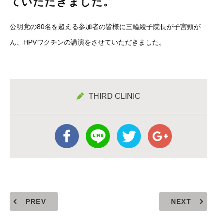
ていただきました。
公明党の80名を超える参加者の皆様に三輪綾子院長が子宮頸が
ん、HPVワクチンの講演をさせていただきました。
当院のLINE公式アカウント画面を開き、「追加」ボ
THIRD CLINIC
タンで友だち追加をしてください。
PREV
NEXT