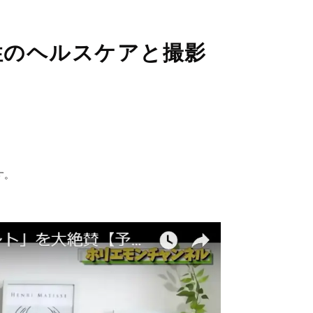
性のヘルスケアと撮影
す。
面にて「許可する」をタップして
い。