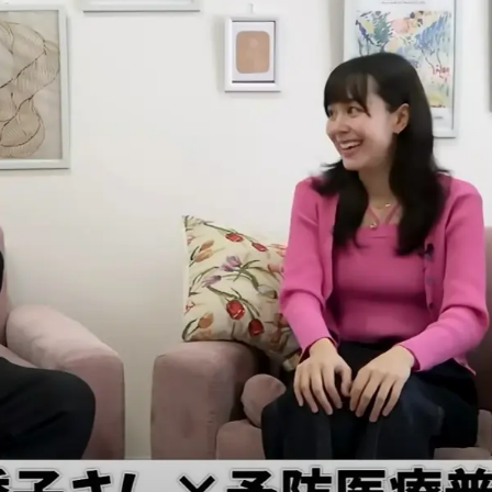
さい。
「認証成功」画面が出ますので、「次へ
上記画
進む」をタップしてください。
択して