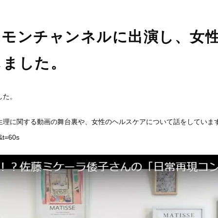
エモンチャンネルに出演し、女
しました。
した。
生理に関する動画の舞台裏や、女性のヘルスケアについて話をしていま
を開き、
トーク画面にて、「認証画面へ進む」を
上記画
&t=60s
てくだ
タップしてください。
くださ