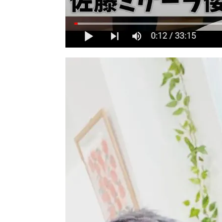
「LINEとTHIRD CLINIC GINZ