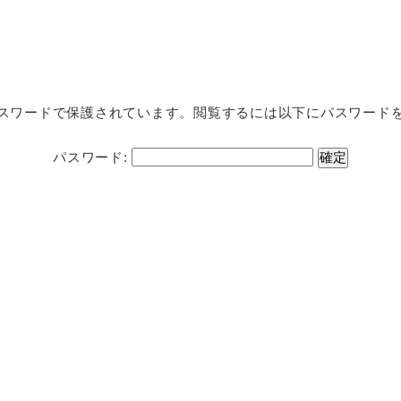
スワードで保護されています。閲覧するには以下にパスワード
パスワード:
さい。
「認証成功」画面が出ますので、「次へ
上記画
進む」をタップしてください。
択して
予約の手順はこちら